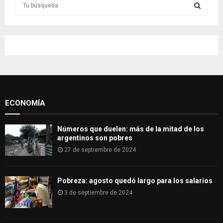
S
e
a
S
r
c
E
h
f
A
o
r
R
:
ECONOMÍA
C
H
Números que duelen: más de la mitad de los
argentinos son pobres
27 de septiembre de 2024
Pobreza: agosto quedó largo para los salarios
3 de septiembre de 2024