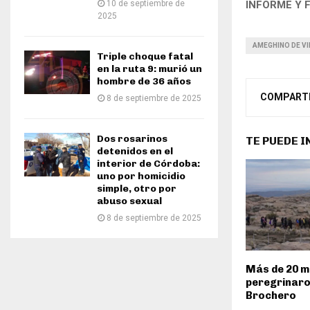
INFORME Y 
10 de septiembre de
2025
AMEGHINO DE VI
Triple choque fatal
en la ruta 9: murió un
hombre de 36 años
COMPART
8 de septiembre de 2025
Dos rosarinos
TE PUEDE 
detenidos en el
interior de Córdoba:
uno por homicidio
simple, otro por
abuso sexual
8 de septiembre de 2025
Más de 20 mi
peregrinaro
Brochero