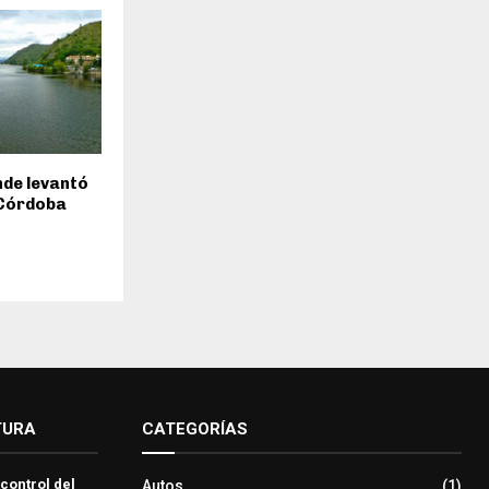
inde levantó
 Córdoba
TURA
CATEGORÍAS
 control del
Autos
(1)