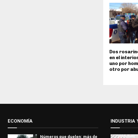
Dos rosarin
en el interi
uno por homi
otro por ab
ECONOMÍA
INDUSTRIA 
Números que duelen: más de