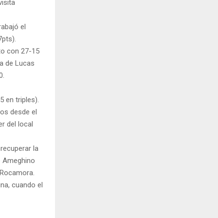
isita
rabajó el
pts).
rto con 27-15
ha de Lucas
0.
 en triples).
os desde el
r del local
 recuperar la
de Ameghino
te Rocamora.
ina, cuando el