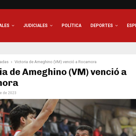
ALES
JUDICIALES
POLÍTICA
DEPORTES
ESP
adas
Victoria de Ameghino (VM) venció a Rocamora
ia de Ameghino (VM) venció a
mora
e de 2023