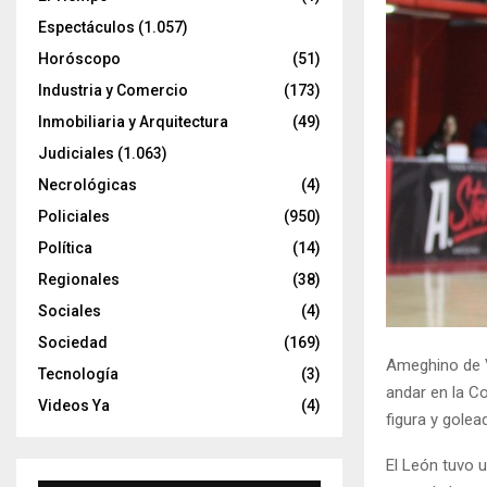
Espectáculos
(1.057)
Horóscopo
(51)
Industria y Comercio
(173)
Inmobiliaria y Arquitectura
(49)
Judiciales
(1.063)
Necrológicas
(4)
Policiales
(950)
Política
(14)
Regionales
(38)
Sociales
(4)
Sociedad
(169)
Ameghino de V
Tecnología
(3)
andar en la Co
Videos Ya
(4)
figura y golea
El León tuvo u