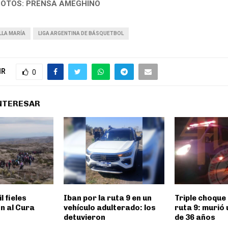
FOTOS: PRENSA AMEGHINO
LLA MARÍA
LIGA ARGENTINA DE BÁSQUETBOL
IR
0
INTERESAR
l fieles
Iban por la ruta 9 en un
Triple choque 
n al Cura
vehículo adulterado: los
ruta 9: murió
detuvieron
de 36 años