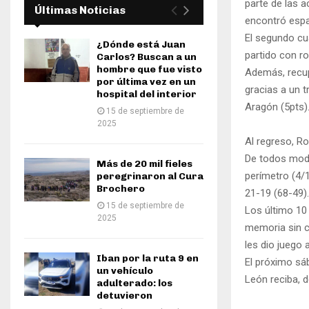
parte de las a
Últimas Noticias
encontró espac
El segundo cua
¿Dónde está Juan
partido con r
Carlos? Buscan a un
hombre que fue visto
Además, recupe
por última vez en un
gracias a un 
hospital del interior
Aragón (5pts).
15 de septiembre de
2025
Al regreso, Ro
De todos modo
Más de 20 mil fieles
perímetro (4/1
peregrinaron al Cura
Brochero
21-19 (68-49).
15 de septiembre de
Los último 10 
2025
memoria sin c
les dio juego 
Iban por la ruta 9 en
El próximo sá
un vehículo
León reciba, d
adulterado: los
detuvieron