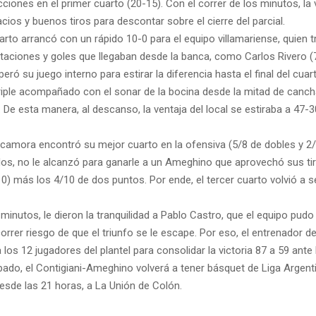
cciones en el primer cuarto (20-15). Con el correr de los minutos, la v
ios y buenos tiros para descontar sobre el cierre del parcial.
rto arrancó con un rápido 10-0 para el equipo villamariense, quien t
otaciones y goles que llegaban desde la banca, como Carlos Rivero (7
ró su juego interno para estirar la diferencia hasta el final del cua
triple acompañado con el sonar de la bocina desde la mitad de canc
 De esta manera, al descanso, la ventaja del local se estiraba a 47-3
camora encontró su mejor cuarto en la ofensiva (5/8 de dobles y 2/5
s, no le alcanzó para ganarle a un Ameghino que aprovechó sus tir
0) más los 4/10 de dos puntos. Por ende, el tercer cuarto volvió a se
minutos, le dieron la tranquilidad a Pablo Castro, que el equipo pudo
orrer riesgo de que el triunfo se le escape. Por eso, el entrenador 
a los 12 jugadores del plantel para consolidar la victoria 87 a 59 an
bado, el Contigiani-Ameghino volverá a tener básquet de Liga Argent
esde las 21 horas, a La Unión de Colón.