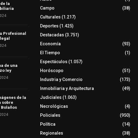
 de la
Campo
(38)
iliaria
2024
Culturales
(1.217)
Deportes
(1.425)
u Profesional
Destacadas
(3.751)
 legal
Economía
(93)
2024
El Tiempo
(1)
Espectáculos
(1.057)
ha de una
Horóscopo
(51)
zo ley
 2024
Industria y Comercio
(173)
Inmobiliaria y Arquitectura
(49)
Judiciales
(1.063)
mágenes de la
a sobre
Necrológicas
(4)
 Bolaños
 2024
Policiales
(950)
Política
(14)
Regionales
(38)