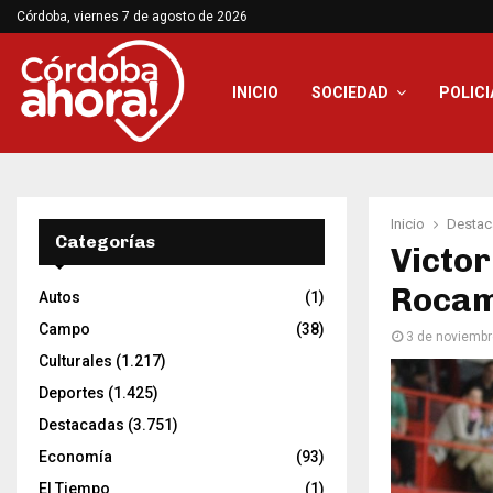
Córdoba, viernes 7 de agosto de 2026
INICIO
SOCIEDAD
POLICI
Inicio
Destac
Categorías
Victor
Roca
Autos
(1)
Campo
(38)
3 de noviembr
Culturales
(1.217)
Deportes
(1.425)
Destacadas
(3.751)
Economía
(93)
El Tiempo
(1)