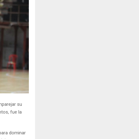
H
mparejar su
tos, fue la
 para dominar