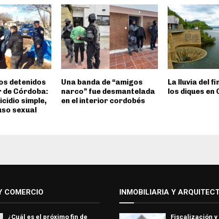
os detenidos
Una banda de “amigos
La lluvia del f
or de Córdoba:
narco” fue desmantelada
los diques en
cidio simple,
en el interior cordobés
uso sexual
Y COMERCIO
INMOBILIARIA Y ARQUITEC
¿Cuál es el próximo fin de
Fiscalización y