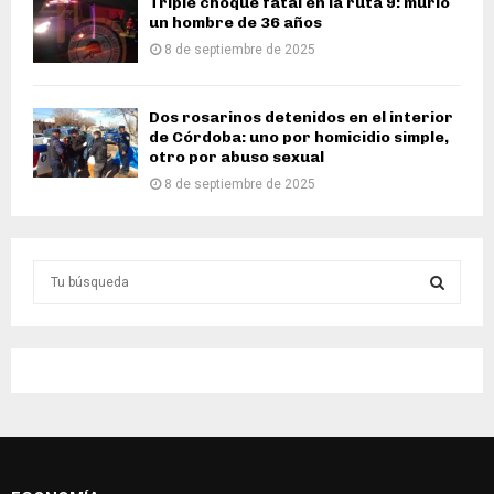
Triple choque fatal en la ruta 9: murió
un hombre de 36 años
8 de septiembre de 2025
Dos rosarinos detenidos en el interior
de Córdoba: uno por homicidio simple,
otro por abuso sexual
8 de septiembre de 2025
S
e
a
S
r
c
E
h
f
A
o
r
R
: