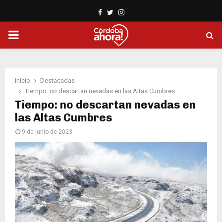
Facebook
Twitter
Instagram
PRIMARY
MENU
Inicio
Destacadas
Tiempo: no descartan nevadas en las Altas Cumbres
Tiempo: no descartan nevadas en
las Altas Cumbres
9 de junio de 2023