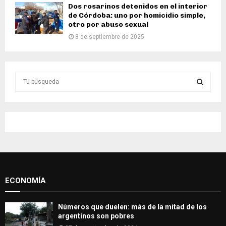
Dos rosarinos detenidos en el interior
de Córdoba: uno por homicidio simple,
otro por abuso sexual
8 de septiembre de 2025
S
e
a
S
r
c
E
h
f
A
o
r
R
:
ECONOMÍA
C
H
Números que duelen: más de la mitad de los
argentinos son pobres