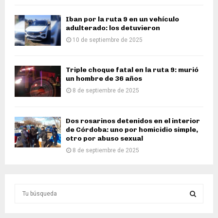
Iban por la ruta 9 en un vehículo
adulterado: los detuvieron
10 de septiembre de 2025
Triple choque fatal en la ruta 9: murió
un hombre de 36 años
8 de septiembre de 2025
Dos rosarinos detenidos en el interior
de Córdoba: uno por homicidio simple,
otro por abuso sexual
8 de septiembre de 2025
S
e
a
S