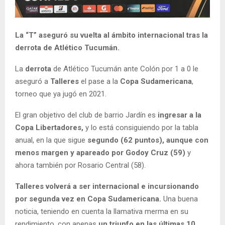
La “T” aseguró su vuelta al ámbito internacional tras la
derrota de Atlético Tucumán.
La
derrota
de Atlético Tucumán ante Colón por 1 a 0 le
aseguró a
Talleres
el pase a la
Copa Sudamericana
,
torneo que ya jugó en 2021.
El gran objetivo del club de barrio Jardín es
ingresar a la
Copa Libertadores,
y lo está consiguiendo por la tabla
anual, en la que sigue
segundo (62 puntos), aunque con
menos margen y apareado por Godoy Cruz (59)
y
ahora también por Rosario Central (58).
Talleres volverá a ser internacional e incursionando
por segunda vez en Copa Sudamericana.
Una buena
noticia, teniendo en cuenta la llamativa merma en su
rendimiento, con apenas
un triunfo en las últimas 10