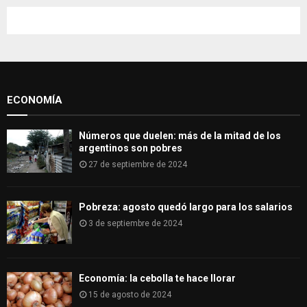
r
c
E
h
f
A
o
r
R
:
ECONOMÍA
C
H
Números que duelen: más de la mitad de los
argentinos son pobres
27 de septiembre de 2024
Pobreza: agosto quedó largo para los salarios
3 de septiembre de 2024
Economía: la cebolla te hace llorar
15 de agosto de 2024