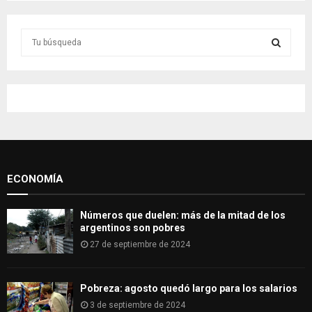
S
e
a
S
r
c
E
h
f
A
o
r
R
:
ECONOMÍA
C
H
Números que duelen: más de la mitad de los
argentinos son pobres
27 de septiembre de 2024
Pobreza: agosto quedó largo para los salarios
3 de septiembre de 2024