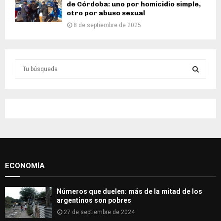
de Córdoba: uno por homicidio simple,
otro por abuso sexual
8 de septiembre de 2025
S
e
a
S
r
c
E
h
f
A
o
r
R
:
ECONOMÍA
C
H
Números que duelen: más de la mitad de los
argentinos son pobres
27 de septiembre de 2024