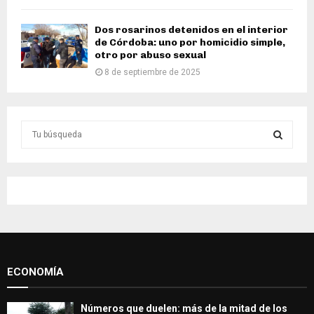
Dos rosarinos detenidos en el interior
de Córdoba: uno por homicidio simple,
otro por abuso sexual
8 de septiembre de 2025
S
e
a
S
r
c
E
h
f
A
o
r
R
:
ECONOMÍA
C
H
Números que duelen: más de la mitad de los