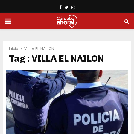
Facebook
Twitter
Instagram
PRIMARY
MENU
Inicio
VILLA EL NAILON
Tag : VILLA EL NAILON