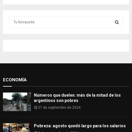
S
e
a
S
r
c
E
h
f
A
o
r
R
:
ECONOMÍA
C
H
Números que duelen: más de la mitad de los
argentinos son pobres
27 de septiembre de 2024
Pobreza: agosto quedó largo para los salarios