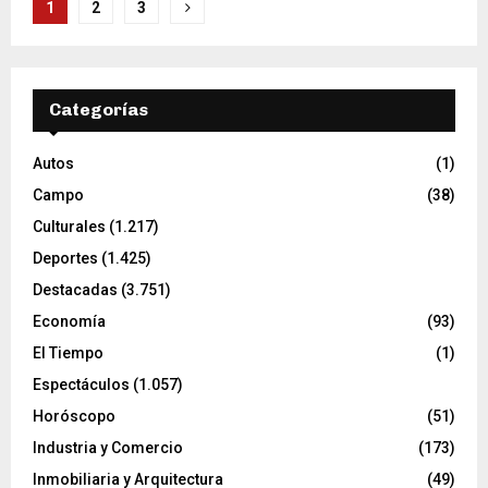
Paginación
1
2
3
de
entradas
Categorías
Autos
(1)
Campo
(38)
Culturales
(1.217)
Deportes
(1.425)
Destacadas
(3.751)
Economía
(93)
El Tiempo
(1)
Espectáculos
(1.057)
Horóscopo
(51)
Industria y Comercio
(173)
Inmobiliaria y Arquitectura
(49)