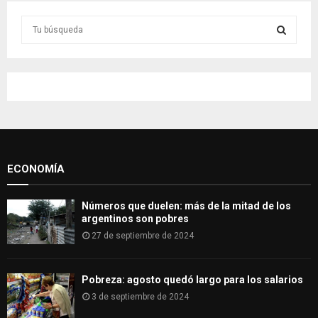
S
e
a
S
r
c
E
h
f
A
o
r
R
:
ECONOMÍA
C
H
Números que duelen: más de la mitad de los
argentinos son pobres
27 de septiembre de 2024
Pobreza: agosto quedó largo para los salarios
3 de septiembre de 2024