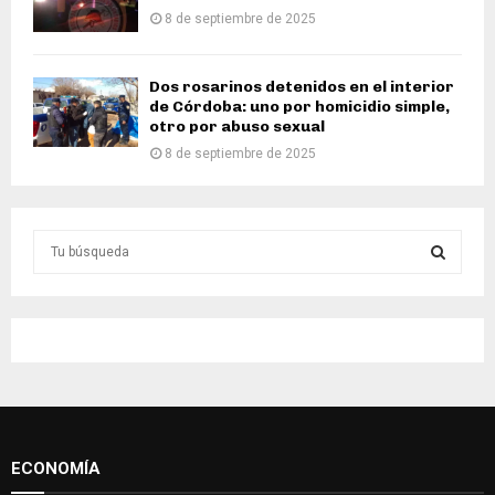
8 de septiembre de 2025
Dos rosarinos detenidos en el interior
de Córdoba: uno por homicidio simple,
otro por abuso sexual
8 de septiembre de 2025
S
e
a
S
r
c
E
h
f
A
o
r
R
:
ECONOMÍA
C