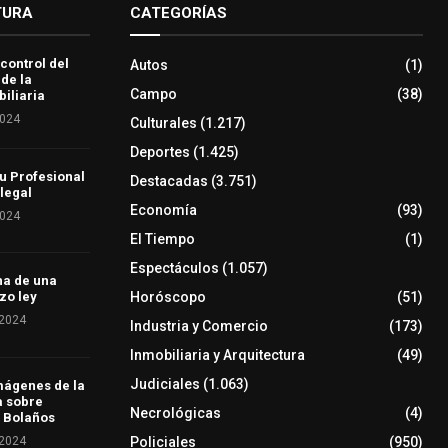
TURA
CATEGORÍAS
 control del
Autos
(1)
 de la
Campo
(38)
iliaria
2024
Culturales
(1.217)
Deportes
(1.425)
u Profesional
Destacadas
(3.751)
 legal
Economía
(93)
2024
El Tiempo
(1)
Espectáculos
(1.057)
ha de una
Horóscopo
(51)
zo ley
 2024
Industria y Comercio
(173)
Inmobiliaria y Arquitectura
(49)
Judiciales
(1.063)
mágenes de la
a sobre
Necrológicas
(4)
 Bolaños
 2024
Policiales
(950)