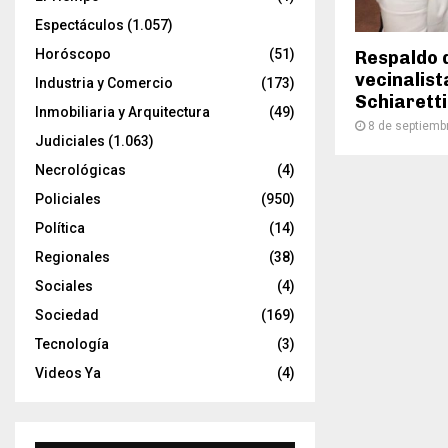
Espectáculos
(1.057)
Horóscopo
(51)
Respaldo 
vecinalist
Industria y Comercio
(173)
Schiarett
Inmobiliaria y Arquitectura
(49)
8 de septiemb
Judiciales
(1.063)
Necrológicas
(4)
Policiales
(950)
Política
(14)
Regionales
(38)
Sociales
(4)
Sociedad
(169)
Tecnología
(3)
Videos Ya
(4)