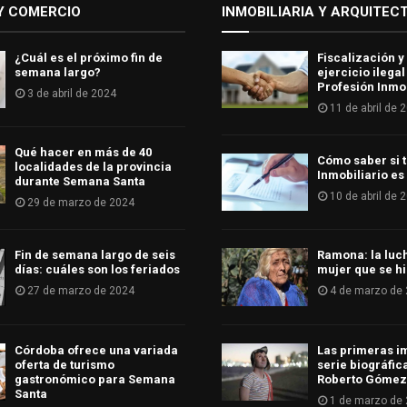
Y COMERCIO
INMOBILIARIA Y ARQUITEC
¿Cuál es el próximo fin de
Fiscalización y
semana largo?
ejercicio ilegal
Profesión Inmob
3 de abril de 2024
11 de abril de 
Qué hacer en más de 40
Cómo saber si t
localidades de la provincia
Inmobiliario es
durante Semana Santa
10 de abril de 
29 de marzo de 2024
Fin de semana largo de seis
Ramona: la luc
días: cuáles son los feriados
mujer que se hi
27 de marzo de 2024
4 de marzo de
Córdoba ofrece una variada
Las primeras i
oferta de turismo
serie biográfic
gastronómico para Semana
Roberto Gómez
Santa
1 de marzo de