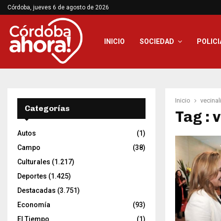
Córdoba, jueves 6 de agosto de 2026
INICIO
SOCIEDAD
POLICI
Inicio
vecinal
Categorías
Tag : 
Autos
(1)
Campo
(38)
Culturales
(1.217)
Deportes
(1.425)
Destacadas
(3.751)
Economía
(93)
El Tiempo
(1)