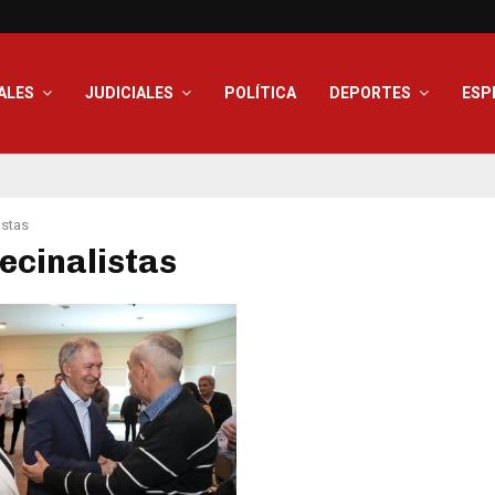
ALES
JUDICIALES
POLÍTICA
DEPORTES
ESP
istas
vecinalistas