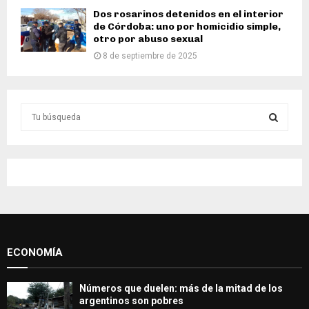
Dos rosarinos detenidos en el interior
de Córdoba: uno por homicidio simple,
otro por abuso sexual
8 de septiembre de 2025
S
e
a
S
r
c
E
h
f
A
o
r
R
:
ECONOMÍA
C
H
Números que duelen: más de la mitad de los
argentinos son pobres