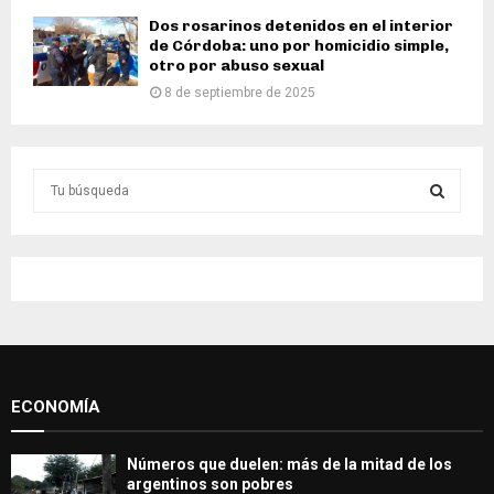
Dos rosarinos detenidos en el interior
de Córdoba: uno por homicidio simple,
otro por abuso sexual
8 de septiembre de 2025
S
e
a
S
r
c
E
h
f
A
o
r
R
:
ECONOMÍA
C
H
Números que duelen: más de la mitad de los
argentinos son pobres