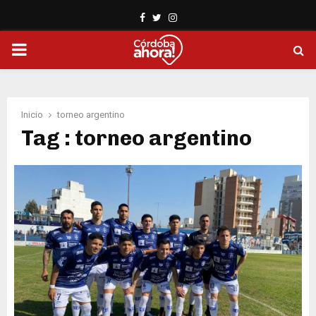
Facebook
Twitter
Instagram
PRIMARY
MENU
Inicio
torneo argentino
Tag : torneo argentino