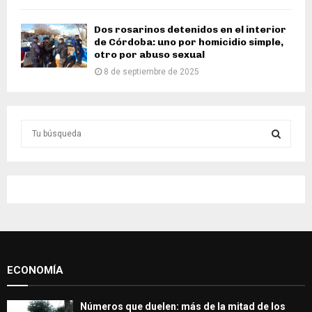
Dos rosarinos detenidos en el interior
de Córdoba: uno por homicidio simple,
otro por abuso sexual
8 de septiembre de 2025
S
e
a
S
r
c
E
h
f
A
o
r
R
:
ECONOMÍA
C
H
Números que duelen: más de la mitad de los