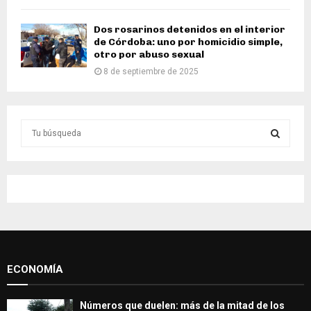
Dos rosarinos detenidos en el interior
de Córdoba: uno por homicidio simple,
otro por abuso sexual
8 de septiembre de 2025
S
e
a
S
r
c
E
h
f
A
o
r
R
:
ECONOMÍA
C
H
Números que duelen: más de la mitad de los