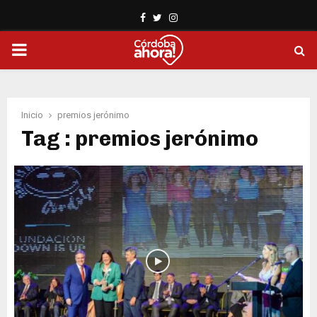
Facebook
Twitter
Instagram
PRIMARY
MENU
Inicio
premios jerónimo
Tag : premios jerónimo