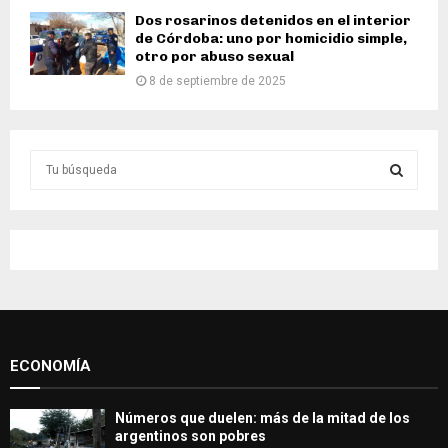
Dos rosarinos detenidos en el interior
de Córdoba: uno por homicidio simple,
otro por abuso sexual
8 de septiembre de 2025
S
e
a
S
r
c
E
h
f
A
o
r
R
:
ECONOMÍA
C
H
Números que duelen: más de la mitad de los
argentinos son pobres