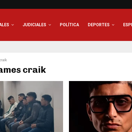
ALES
JUDICIALES
POLÍTICA
DEPORTES
ESP
raik
james craik