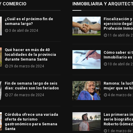
Y COMERCIO
INMOBILIARIA Y ARQUITEC
¿Cuál es el próximo fin de
Fiscalización y
semana largo?
ejercicio ilegal
Profesión Inmob
3 de abril de 2024
11 de abril de 
Qué hacer en más de 40
Cómo saber si t
localidades de la provincia
Inmobiliario es
durante Semana Santa
10 de abril de 
29 de marzo de 2024
Fin de semana largo de seis
Ramona: la luc
días: cuáles son los feriados
mujer que se hi
27 de marzo de 2024
4 de marzo de
Córdoba ofrece una variada
Las primeras i
oferta de turismo
serie biográfic
gastronómico para Semana
Roberto Gómez
Santa
1 de marzo de