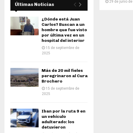
29 de junio d
Últimas Noticias
¿Dónde está Juan
Carlos? Buscan a un
hombre que fue visto
por última vez en un
hospital del interior
15 de septiembre de
2025
Más de 20 mil fieles
peregrinaron al Cura
Brochero
15 de septiembre de
2025
Iban por la ruta 9 en
un vehículo
adulterado: los
detuvieron