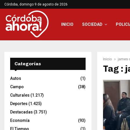
Córdoba, domingo 9 de agosto de 2026
INICIO
SOCIEDAD
POLICI
Inicio
james c
Categorías
Tag : 
Autos
(1)
Campo
(38)
Culturales
(1.217)
Deportes
(1.425)
Destacadas
(3.751)
Economía
(93)
El Tiempo
(1)