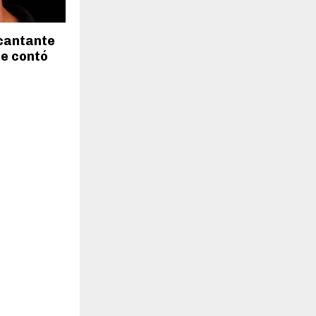
H
l cantante
ue contó