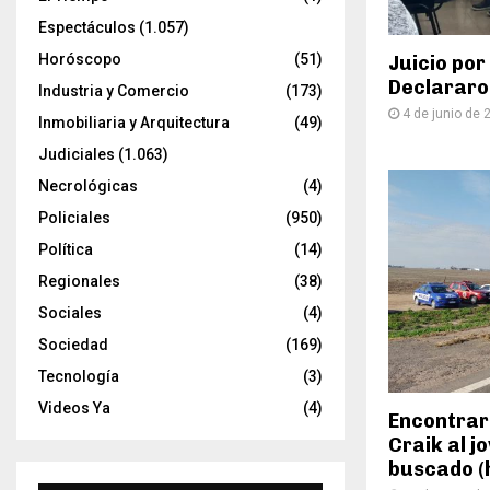
Espectáculos
(1.057)
Horóscopo
(51)
Juicio por
Declararon
Industria y Comercio
(173)
4 de junio de 
Inmobiliaria y Arquitectura
(49)
Judiciales
(1.063)
Necrológicas
(4)
Policiales
(950)
Política
(14)
Regionales
(38)
Sociales
(4)
Sociedad
(169)
Tecnología
(3)
Videos Ya
(4)
Encontrar
Craik al j
buscado (