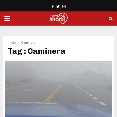
Facebook
Twitter
Instagram
PRIMARY
MENU
Inicio
Caminera
Tag : Caminera