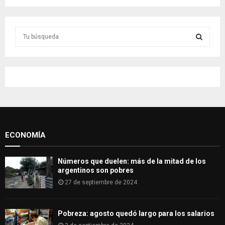
S
e
a
S
r
c
E
h
f
A
o
r
R
:
ECONOMÍA
C
H
Números que duelen: más de la mitad de los
argentinos son pobres
27 de septiembre de 2024
Pobreza: agosto quedó largo para los salarios