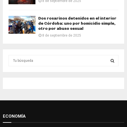
8 de septiembre de 2025
Dos rosarinos detenidos en el interior
de Córdoba: uno por homicidio simple,
otro por abuso sexual
8 de septiembre de 2025
S
e
a
S
r
c
E
h
f
A
o
r
R
:
ECONOMÍA
C