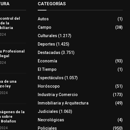
TURA
CATEGORÍAS
 control del
Autos
(1)
 de la
Campo
(38)
iliaria
2024
Culturales
(1.217)
Deportes
(1.425)
u Profesional
Destacadas
(3.751)
 legal
Economía
(93)
2024
El Tiempo
(1)
Espectáculos
(1.057)
ha de una
Horóscopo
(51)
zo ley
 2024
Industria y Comercio
(173)
Inmobiliaria y Arquitectura
(49)
Judiciales
(1.063)
mágenes de la
a sobre
Necrológicas
(4)
 Bolaños
 2024
Policiales
(950)