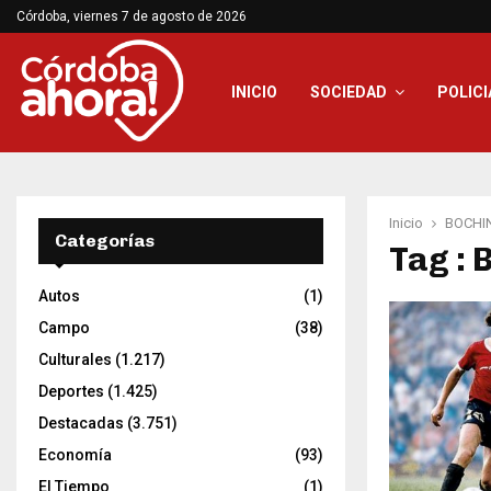
Córdoba, viernes 7 de agosto de 2026
INICIO
SOCIEDAD
POLICI
Inicio
BOCHIN
Categorías
Tag : 
Autos
(1)
Campo
(38)
Culturales
(1.217)
Deportes
(1.425)
Destacadas
(3.751)
Economía
(93)
El Tiempo
(1)