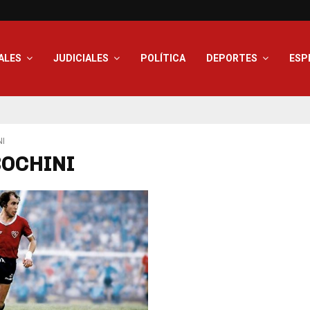
ALES
JUDICIALES
POLÍTICA
DEPORTES
ESP
I
BOCHINI