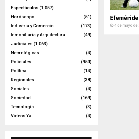
Espectáculos
(1.057)
Horóscopo
(51)
Efeméride
4 de mayo de
Industria y Comercio
(173)
Inmobiliaria y Arquitectura
(49)
Judiciales
(1.063)
Necrológicas
(4)
Policiales
(950)
Política
(14)
Regionales
(38)
Sociales
(4)
Sociedad
(169)
Tecnología
(3)
Videos Ya
(4)