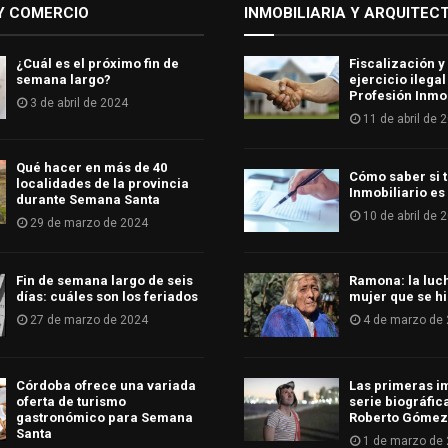
Y COMERCIO
INMOBILIARIA Y ARQUITEC
¿Cuál es el próximo fin de
Fiscalización y
semana largo?
ejercicio ilegal
Profesión Inmob
3 de abril de 2024
11 de abril de 
Qué hacer en más de 40
Cómo saber si t
localidades de la provincia
Inmobiliario es
durante Semana Santa
10 de abril de 
29 de marzo de 2024
Fin de semana largo de seis
Ramona: la luc
días: cuáles son los feriados
mujer que se hi
27 de marzo de 2024
4 de marzo de
Córdoba ofrece una variada
Las primeras i
oferta de turismo
serie biográfic
gastronómico para Semana
Roberto Gómez
Santa
1 de marzo de