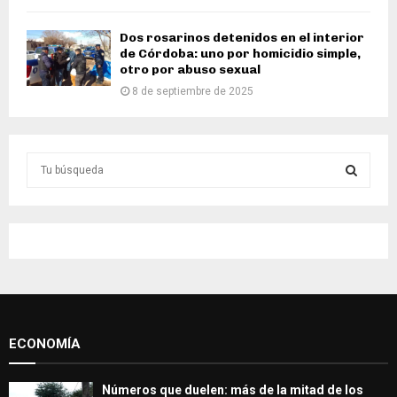
Dos rosarinos detenidos en el interior
de Córdoba: uno por homicidio simple,
otro por abuso sexual
8 de septiembre de 2025
S
e
a
S
r
c
E
h
f
A
o
r
R
:
ECONOMÍA
C
H
Números que duelen: más de la mitad de los