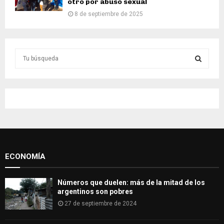
otro por abuso sexual
8 de septiembre de 2025
S
e
a
S
r
c
E
h
f
A
o
r
R
:
ECONOMÍA
C
H
Números que duelen: más de la mitad de los
argentinos son pobres
27 de septiembre de 2024