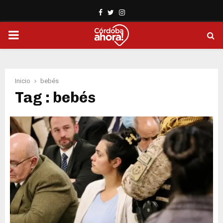
Facebook
Twitter
Instagram
PRIMARY
MENU
Inicio
bebés
Tag : bebés