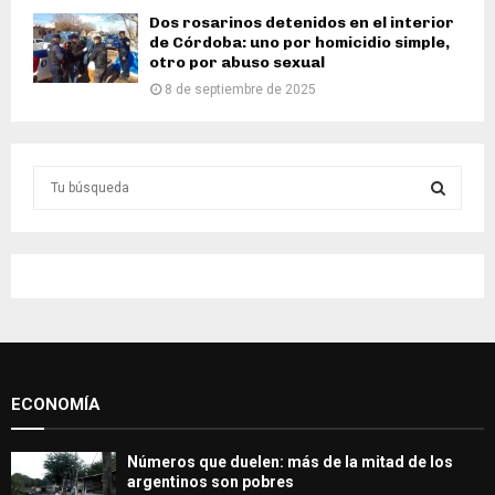
Dos rosarinos detenidos en el interior
de Córdoba: uno por homicidio simple,
otro por abuso sexual
8 de septiembre de 2025
S
e
a
S
r
c
E
h
f
A
o
r
R
:
ECONOMÍA
C
H
Números que duelen: más de la mitad de los
argentinos son pobres