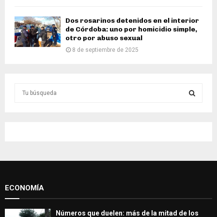
Dos rosarinos detenidos en el interior
de Córdoba: uno por homicidio simple,
otro por abuso sexual
8 de septiembre de 2025
S
e
a
S
r
c
E
h
f
A
o
r
R
:
ECONOMÍA
C
H
Números que duelen: más de la mitad de los