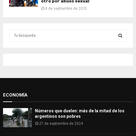
otro por abuso sexual
8 de septiembre de 2025
S
e
a
S
r
c
E
h
f
A
o
r
R
:
ECONOMÍA
C
H
Números que duelen: más de la mitad de los
argentinos son pobres
27 de septiembre de 2024