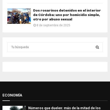
Dos rosarinos detenidos en el interior
de Córdoba: uno por homicidio simple,
otro por abuso sexual
8 de septiembre de 2025
S
e
a
S
r
c
E
h
f
A
o
r
R
:
ECONOMÍA
C
H
Números que duelen: más de la mitad de los