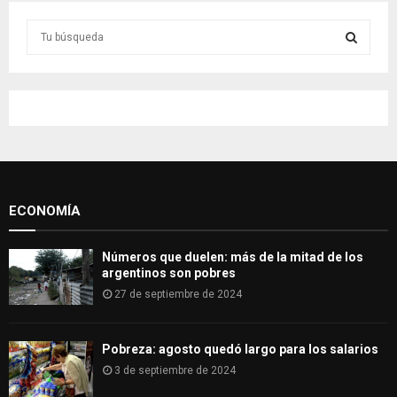
S
e
a
S
r
c
E
h
f
A
o
r
R
:
ECONOMÍA
C
H
Números que duelen: más de la mitad de los
argentinos son pobres
27 de septiembre de 2024
Pobreza: agosto quedó largo para los salarios
3 de septiembre de 2024