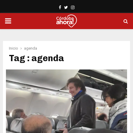
Facebook
Twitter
Instagram
PRIMARY
MENU
Inicio
agenda
Tag : agenda