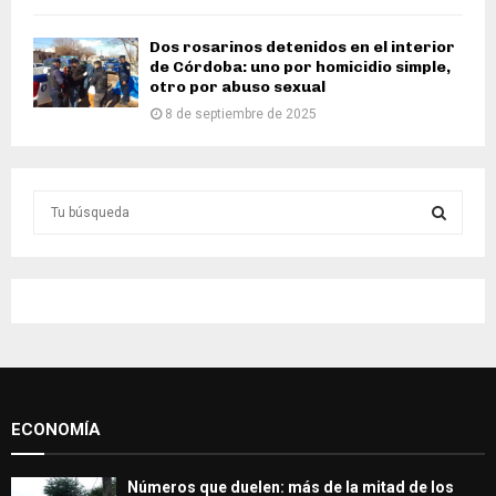
Dos rosarinos detenidos en el interior
de Córdoba: uno por homicidio simple,
otro por abuso sexual
8 de septiembre de 2025
S
e
a
S
r
c
E
h
f
A
o
r
R
:
ECONOMÍA
C
H
Números que duelen: más de la mitad de los