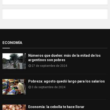
a
S
r
c
E
h
f
A
o
r
R
:
ECONOMÍA
C
H
Números que duelen: más de la mitad de los
argentinos son pobres
27 de septiembre de 2024
Pobreza: agosto quedó largo para los salarios
3 de septiembre de 2024
Economía: la cebolla te hace llorar