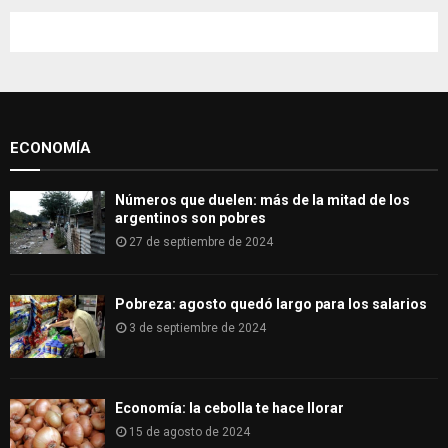
r
c
E
h
f
A
o
r
R
:
ECONOMÍA
C
H
Números que duelen: más de la mitad de los
argentinos son pobres
27 de septiembre de 2024
Pobreza: agosto quedó largo para los salarios
3 de septiembre de 2024
Economía: la cebolla te hace llorar
15 de agosto de 2024