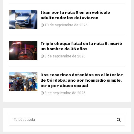
Iban por la ruta 9 en un vehículo
adulterado: los detuvieron
10 de septiembre de 2025
Triple choque fatal en la ruta 9: murió
un hombre de 36 años
8 de septiembre de 2025
Dos rosarinos detenidos en el interior
de Córdoba: uno por homicidio simple,
otro por abuso sexual
8 de septiembre de 2025
S
e
a
S