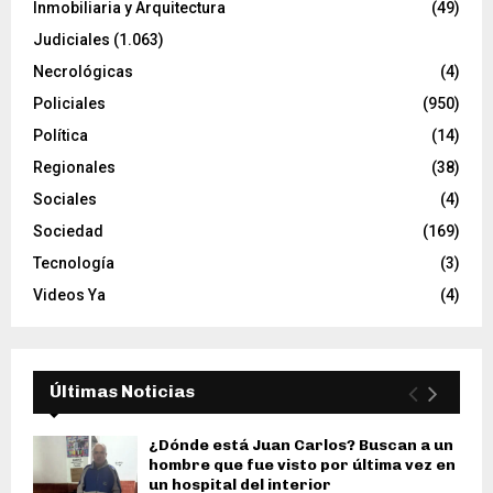
Inmobiliaria y Arquitectura
(49)
Judiciales
(1.063)
Necrológicas
(4)
Policiales
(950)
Política
(14)
Regionales
(38)
Sociales
(4)
Sociedad
(169)
Tecnología
(3)
Videos Ya
(4)
Últimas Noticias
¿Dónde está Juan Carlos? Buscan a un
hombre que fue visto por última vez en
un hospital del interior