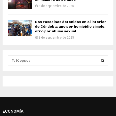
8 de septiembre de 2025
Dos rosarinos detenidos en el interior
de Córdoba: uno por homicidio simple,
otro por abuso sexual
8 de septiembre de 2025
S
e
a
S
r
c
E
h
f
A
o
r
R
:
ECONOMÍA
C