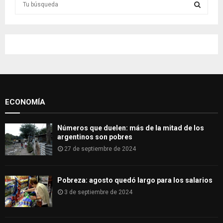
e
a
S
r
c
E
h
f
A
o
r
R
:
ECONOMÍA
C
H
Números que duelen: más de la mitad de los
argentinos son pobres
27 de septiembre de 2024
Pobreza: agosto quedó largo para los salarios
3 de septiembre de 2024