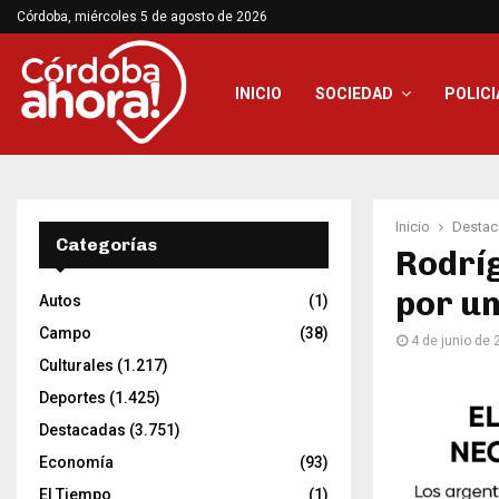
Córdoba, miércoles 5 de agosto de 2026
INICIO
SOCIEDAD
POLICI
Inicio
Destac
Categorías
Rodríg
por un
Autos
(1)
Campo
(38)
4 de junio de
Culturales
(1.217)
Deportes
(1.425)
Destacadas
(3.751)
Economía
(93)
El Tiempo
(1)