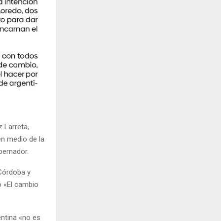
 Larreta,
en medio de la
bernador.
 Córdoba y
ó «El cambio
entina «no es