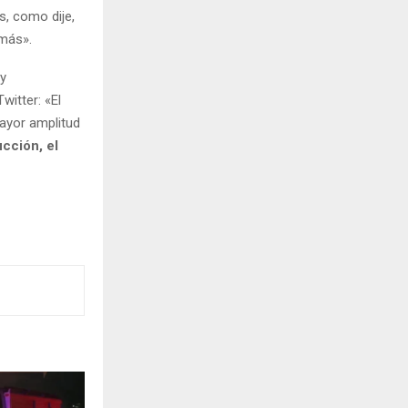
, como dije,
 más».
 y
witter: «El
mayor amplitud
cción, el