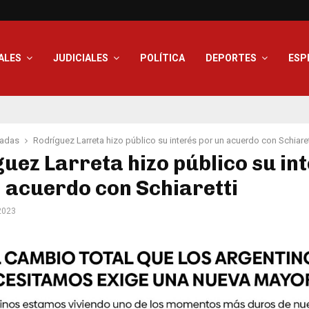
ALES
JUDICIALES
POLÍTICA
DEPORTES
ESP
adas
Rodríguez Larreta hizo público su interés por un acuerdo con Schiaret
uez Larreta hizo público su in
 acuerdo con Schiaretti
 2023