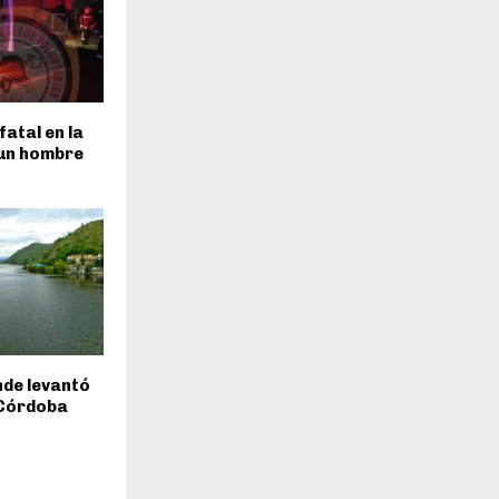
fatal en la
 un hombre
inde levantó
 Córdoba