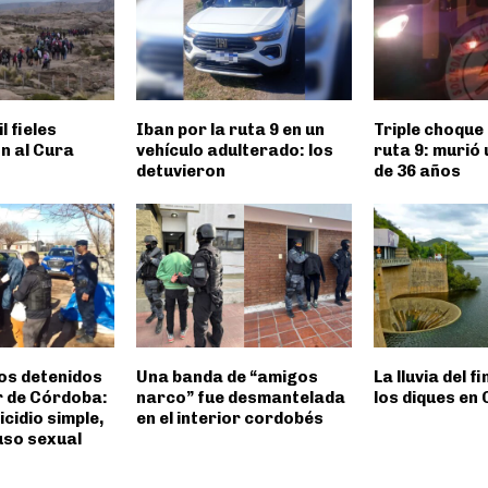
l fieles
Iban por la ruta 9 en un
Triple choque 
n al Cura
vehículo adulterado: los
ruta 9: murió
detuvieron
de 36 años
os detenidos
Una banda de “amigos
La lluvia del f
or de Córdoba:
narco” fue desmantelada
los diques en
cidio simple,
en el interior cordobés
uso sexual