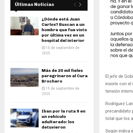
Últimas Noticias
¿Dónde está Juan
Carlos? Buscan a un
hombre que fue visto
por última vez en un
hospital del interior
15 de septiembre de
2025
Más de 20 mil fieles
peregrinaron al Cura
El jefe de Gob
Brochero
insiste con el
15 de septiembre de
tensión intern
2025
Rodríguez Lar
precandidato p
Iban por la ruta 9 en
un vehículo
total que los
adulterado: los
detuvieron
Según indica e