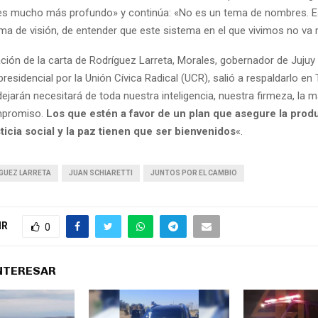
, es mucho más profundo» y continúa: «No es un tema de nombres. Es
ema de visión, de entender que este sistema en el que vivimos no va
ación de la carta de Rodríguez Larreta, Morales, gobernador de Jujuy
residencial por la Unión Cívica Radical (UCR), salió a respaldarlo en T
ejarán necesitará de toda nuestra inteligencia, nuestra firmeza, la 
mpromiso.
Los que estén a favor de un plan que asegure la produ
usticia social y la paz tienen que ser bienvenidos
«.
GUEZ LARRETA
JUAN SCHIARETTI
JUNTOS POR EL CAMBIO
IR
0
INTERESAR