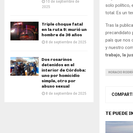
10 de septiembre de
solo político
2025
total. Es un t
Triple choque fatal
Tras la public
en la ruta 9: murió un
precandidato p
hombre de 36 años
país que nos d
8 de septiembre de 2025
y nuestro co
trabajo, la j
Dos rosarinos
detenidos en el
interior de Córdoba:
HORACIO RODRÍ
uno por homicidio
simple, otro por
abuso sexual
8 de septiembre de 2025
COMPART
TE PUEDE 