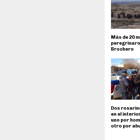
Más de 20 mi
peregrinaro
Brochero
Dos rosarin
en el interi
uno por homi
otro por ab