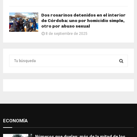
Dos rosarinos detenidos en el interior
de Córdoba: uno por homicidio simple,
otro por abuso sexual
8 de septiembre de 2025
S
e
a
S
r
c
E
h
f
A
o
r
R
:
ECONOMÍA
C
H
Números que duelen: más de la mitad de los