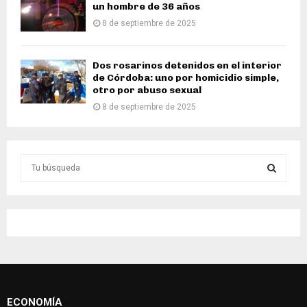
un hombre de 36 años
8 de septiembre de 2025
Dos rosarinos detenidos en el interior
de Córdoba: uno por homicidio simple,
otro por abuso sexual
8 de septiembre de 2025
S
e
a
S
r
c
E
h
f
A
o
r
R
:
ECONOMÍA
C