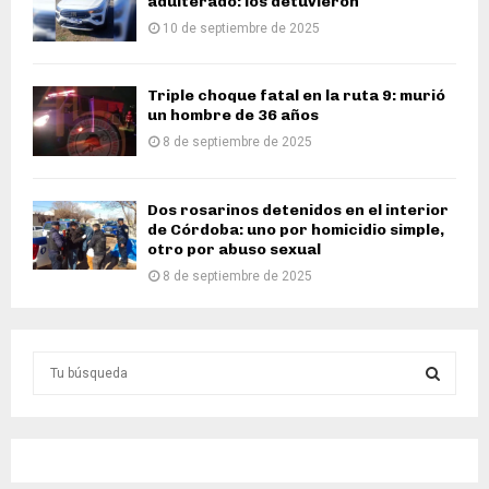
adulterado: los detuvieron
10 de septiembre de 2025
Triple choque fatal en la ruta 9: murió
un hombre de 36 años
8 de septiembre de 2025
Dos rosarinos detenidos en el interior
de Córdoba: uno por homicidio simple,
otro por abuso sexual
8 de septiembre de 2025
S
e
a
S
r
c
E
h