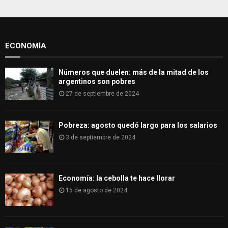
f
A
o
r
R
:
ECONOMÍA
C
H
Números que duelen: más de la mitad de los
argentinos son pobres
27 de septiembre de 2024
Pobreza: agosto quedó largo para los salarios
3 de septiembre de 2024
Economía: la cebolla te hace llorar
15 de agosto de 2024