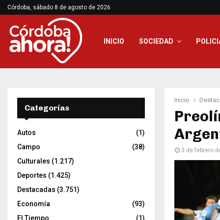
Córdoba, sábado 8 de agosto de 2026
INICIO
SOCIEDAD
POLICI
Inicio
Destac
Categorías
Preolí
Argent
Autos
(1)
Campo
(38)
3 de febrero 
Culturales
(1.217)
Deportes
(1.425)
Destacadas
(3.751)
Economía
(93)
El Tiempo
(1)