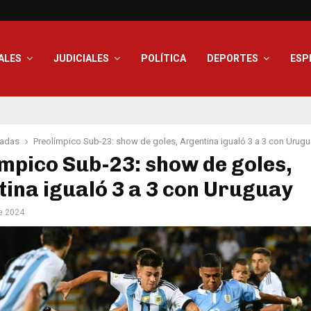
ALES
JUDICIALES
POLÍTICA
DEPORTES
ESP
adas
Preolímpico Sub-23: show de goles, Argentina igualó 3 a 3 con Urug
mpico Sub-23: show de goles,
ina igualó 3 a 3 con Uruguay
de 2024