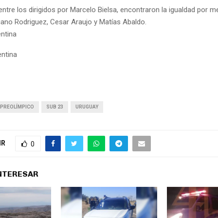
entre los dirigidos por Marcelo Bielsa, encontraron la igualdad por m
iano Rodriguez, Cesar Araujo y Matías Abaldo.
ntina
PREOLÍMPICO
SUB 23
URUGUAY
IR
0
INTERESAR