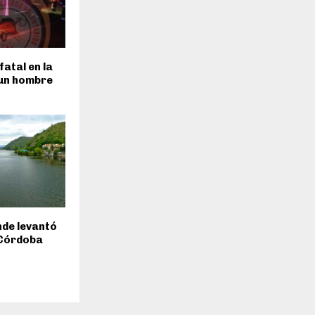
fatal en la
 un hombre
inde levantó
 Córdoba