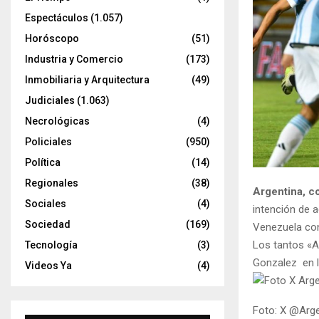
Espectáculos
(1.057)
Horóscopo
(51)
Industria y Comercio
(173)
Inmobiliaria y Arquitectura
(49)
Judiciales
(1.063)
Necrológicas
(4)
Policiales
(950)
Política
(14)
Regionales
(38)
Argentina, co
Sociales
(4)
intención de 
Sociedad
(169)
Venezuela con
Los tantos «A
Tecnología
(3)
Gonzalez en l
Videos Ya
(4)
Foto: X @Arge