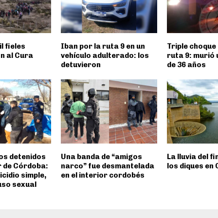
l fieles
Iban por la ruta 9 en un
Triple choque 
n al Cura
vehículo adulterado: los
ruta 9: murió
detuvieron
de 36 años
os detenidos
Una banda de “amigos
La lluvia del f
or de Córdoba:
narco” fue desmantelada
los diques en
cidio simple,
en el interior cordobés
uso sexual