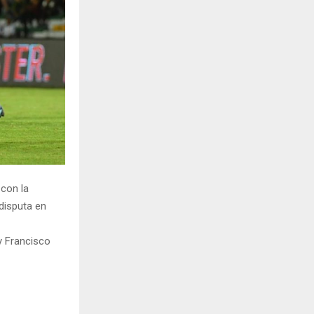
H
con la
disputa en
y Francisco