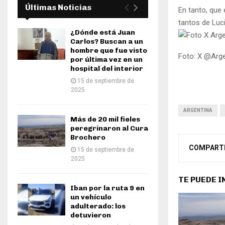
Últimas Noticias
En tanto, que 
tantos de Luc
¿Dónde está Juan
Carlos? Buscan a un
hombre que fue visto
Foto: X @Arge
por última vez en un
hospital del interior
15 de septiembre de
2025
ARGENTINA
Más de 20 mil fieles
peregrinaron al Cura
Brochero
COMPART
15 de septiembre de
2025
TE PUEDE 
Iban por la ruta 9 en
un vehículo
adulterado: los
detuvieron