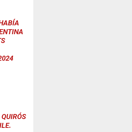
 HABÍA
ENTINA
TS
2024
, QUIRÓS
ILE
.