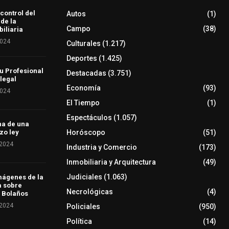
 control del
Autos
(1)
 de la
Campo
(38)
iliaria
2024
Culturales
(1.217)
Deportes
(1.425)
u Profesional
Destacadas
(3.751)
 legal
Economía
(93)
2024
El Tiempo
(1)
Espectáculos
(1.057)
ha de una
Horóscopo
(51)
zo ley
 2024
Industria y Comercio
(173)
Inmobiliaria y Arquitectura
(49)
Judiciales
(1.063)
mágenes de la
a sobre
Necrológicas
(4)
 Bolaños
 2024
Policiales
(950)
Política
(14)