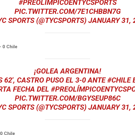
#PREOLÍMPICOENTYCSPORTS
PIC.TWITTER.COM/7E1CHBBN7G
YC SPORTS (@TYCSPORTS)
JANUARY 31, 
– 0 Chile
¡GOLEA ARGENTINA!
S 62', CASTRO PUSO EL 3-0 ANTE
#CHILE
E
RTA FECHA DEL
#PREOLÍMPICOENTYCSP
PIC.TWITTER.COM/BGYSEUP86C
YC SPORTS (@TYCSPORTS)
JANUARY 31, 
0 Chile