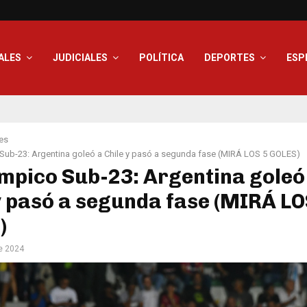
ALES
JUDICIALES
POLÍTICA
DEPORTES
ESP
es
Sub-23: Argentina goleó a Chile y pasó a segunda fase (MIRÁ LOS 5 GOLES)
mpico Sub-23: Argentina goleó
y pasó a segunda fase (MIRÁ LO
)
e 2024