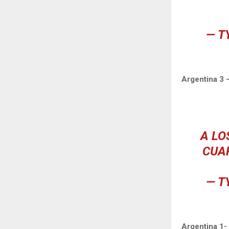
— T
Argentina 3 
A LO
CUA
— T
Argentina 1- 