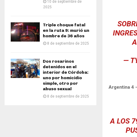
10 de septiembre de
2025
SOBRE
Triple choque fatal
en la ruta 9: murió un
INGRES
hombre de 36 años
A
8 de septiembre de 2025
— T
Dos rosarinos
detenidos en el
interior de Córdoba:
uno por homicidio
simple, otro por
Argentina 4 
abuso sexual
8 de septiembre de 2025
A LOS 7
PUS