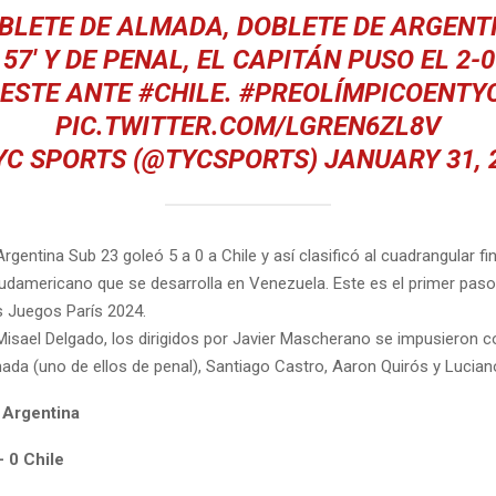
BLETE DE ALMADA, DOBLETE DE ARGENT
 57' Y DE PENAL, EL CAPITÁN PUSO EL 2-0
LESTE ANTE
#CHILE
.
#PREOLÍMPICOENTY
PIC.TWITTER.COM/LGREN6ZL8V
YC SPORTS (@TYCSPORTS)
JANUARY 31, 
rgentina Sub 23 goleó 5 a 0 a Chile y así clasificó al cuadrangular fin
udamericano que se desarrolla en Venezuela. Este es el primer pas
s Juegos París 2024.
 Misael Delgado, los dirigidos por Javier Mascherano se impusieron 
ada (uno de ellos de penal), Santiago Castro, Aaron Quirós y Lucia
 Argentina
– 0 Chile