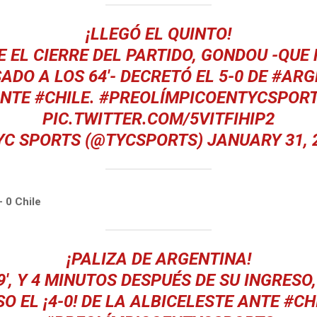
¡LLEGÓ EL QUINTO!
 EL CIERRE DEL PARTIDO, GONDOU -QUE
ADO A LOS 64'- DECRETÓ EL 5-0 DE
#ARG
NTE
#CHILE
.
#PREOLÍMPICOENTYCSPOR
PIC.TWITTER.COM/5VITFIHIP2
YC SPORTS (@TYCSPORTS)
JANUARY 31, 
– 0 Chile
¡PALIZA DE ARGENTINA!
9', Y 4 MINUTOS DESPUÉS DE SU INGRESO
O EL ¡4-0! DE LA ALBICELESTE ANTE
#CH