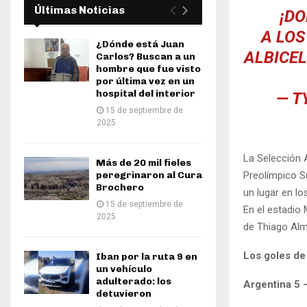
Últimas Noticias
¡DO
A LOS
¿Dónde está Juan
ALBICE
Carlos? Buscan a un
hombre que fue visto
por última vez en un
hospital del interior
— T
15 de septiembre de
2025
La Selección A
Más de 20 mil fieles
Preolímpico S
peregrinaron al Cura
Brochero
un lugar en lo
15 de septiembre de
En el estadio
2025
de Thiago Alm
Los goles de
Iban por la ruta 9 en
un vehículo
adulterado: los
Argentina 5 
detuvieron