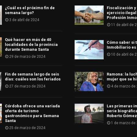
¿Cuál es el próximo fin de
Fiscalización y
semana largo?
ejercicio ilegal
Profesión Inmob
3 de abril de 2024
11 de abril de 
Qué hacer en más de 40
Cómo saber si t
localidades de la provincia
Inmobiliario es
durante Semana Santa
10 de abril de 
29 de marzo de 2024
Fin de semana largo de seis
Ramona: la luc
días: cuáles son los feriados
mujer que se hi
27 de marzo de 2024
4 de marzo de
Córdoba ofrece una variada
Las primeras i
oferta de turismo
serie biográfic
gastronómico para Semana
Roberto Gómez
Santa
1 de marzo de
25 de marzo de 2024