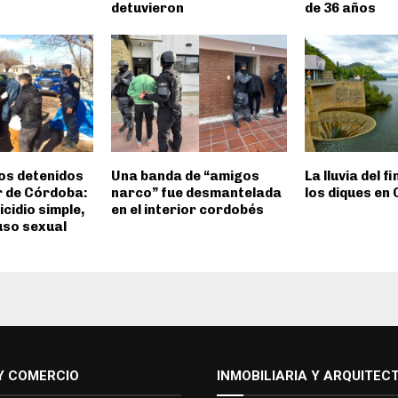
detuvieron
de 36 años
os detenidos
Una banda de “amigos
La lluvia del f
or de Córdoba:
narco” fue desmantelada
los diques en
cidio simple,
en el interior cordobés
uso sexual
Y COMERCIO
INMOBILIARIA Y ARQUITEC