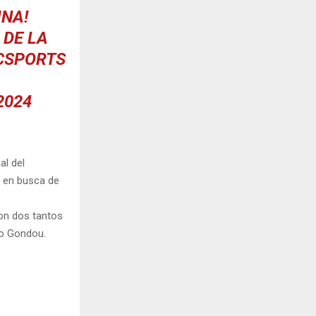
INA!
 DE LA
CSPORTS
2024
al del
o en busca de
con dos tantos
no Gondou.