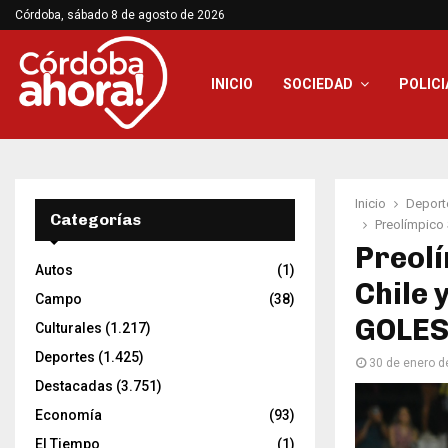
Córdoba, sábado 8 de agosto de 2026
INICIO
SOCIEDAD
POLICI
Inicio
Deport
Categorías
Preolímpico 
Preolí
Autos
(1)
Chile 
Campo
(38)
GOLES
Culturales
(1.217)
Deportes
(1.425)
30 de enero d
Destacadas
(3.751)
Economía
(93)
El Tiempo
(1)