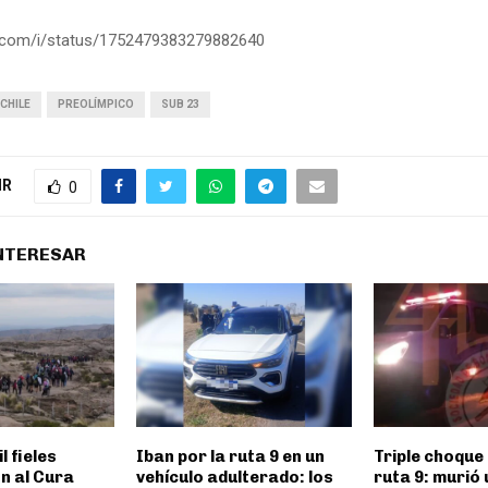
er.com/i/status/1752479383279882640
CHILE
PREOLÍMPICO
SUB 23
IR
0
INTERESAR
l fieles
Iban por la ruta 9 en un
Triple choque 
n al Cura
vehículo adulterado: los
ruta 9: murió