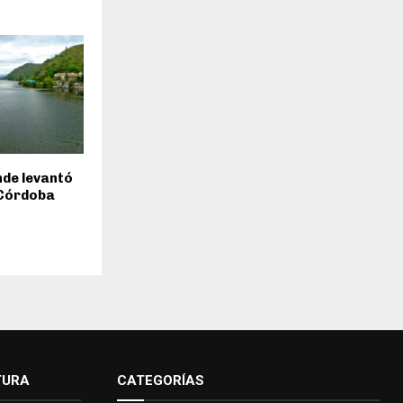
inde levantó
 Córdoba
TURA
CATEGORÍAS