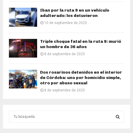
Iban por la ruta 9 en un vehículo
adulterado: los detuvieron
10 de septiembre de 2025
Triple choque fatal en la ruta 9: murió
un hombre de 36 años
8 de septiembre de 2025
Dos rosarinos detenidos en el interior
de Córdoba: uno por homicidio simple,
otro por abuso sexual
8 de septiembre de 2025
S
e
a
S
r