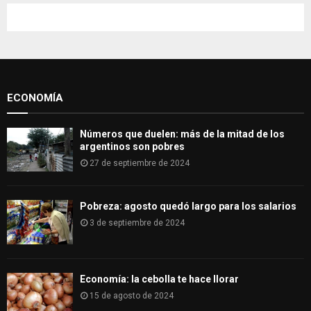
c
E
h
f
A
o
r
R
:
ECONOMÍA
C
H
Números que duelen: más de la mitad de los
argentinos son pobres
27 de septiembre de 2024
Pobreza: agosto quedó largo para los salarios
3 de septiembre de 2024
Economía: la cebolla te hace llorar
15 de agosto de 2024