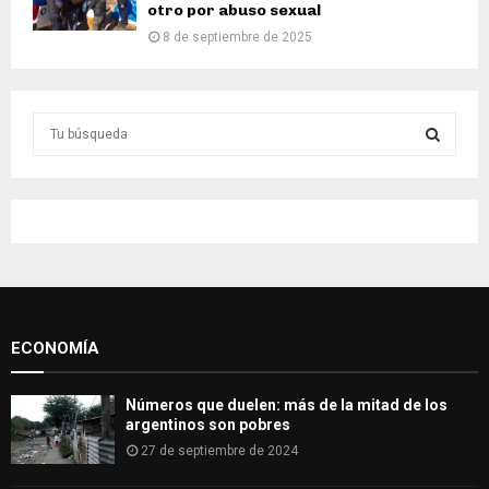
otro por abuso sexual
8 de septiembre de 2025
S
e
a
S
r
c
E
h
f
A
o
r
R
:
ECONOMÍA
C
H
Números que duelen: más de la mitad de los
argentinos son pobres
27 de septiembre de 2024