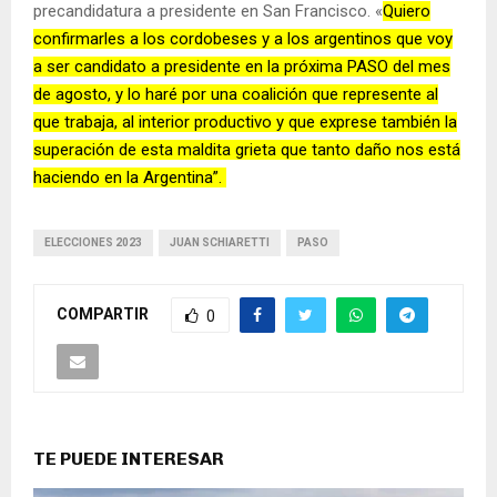
precandidatura a presidente en San Francisco. «
Quiero
confirmarles a los cordobeses y a los argentinos que voy
a ser candidato a presidente en la próxima PASO del mes
de agosto, y lo haré por una coalición que represente al
que trabaja, al interior productivo y que exprese también la
superación de esta maldita grieta que tanto daño nos está
haciendo en la Argentina”.
ELECCIONES 2023
JUAN SCHIARETTI
PASO
COMPARTIR
0
TE PUEDE INTERESAR