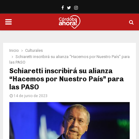
Facebook
Twitter
Instagram
PRIMARY
MENU
Inicio
Culturales
Schiaretti inscribirá su alianza “Hacemos por Nuestro País” para
las PASO
Schiaretti inscribirá su alianza
“Hacemos por Nuestro País” para
las PASO
14 de junio de 2023