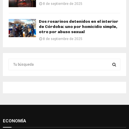
8 de septiembre de 2025
Dos rosarinos detenidos en el interior
de Córdoba: uno por homicidio simple,
otro por abuso sexual
8 de septiembre de 2025
S
e
a
S
r
c
E
h
f
A
o
r
R
:
ECONOMÍA
C