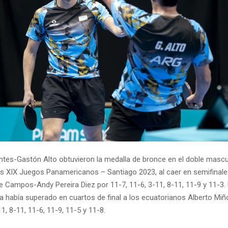
ntes-Gastón Alto obtuvieron la medalla de bronce en el doble mascul
s XIX Juegos Panamericanos – Santiago 2023, al caer en semifinale
 Campos-Andy Pereira Diez por 11-7, 11-6, 3-11, 8-11, 11-9 y 11-3. 
na había superado en cuartos de final a los ecuatorianos Alberto Miñ
11, 8-11, 11-6, 11-9, 11-5 y 11-8.