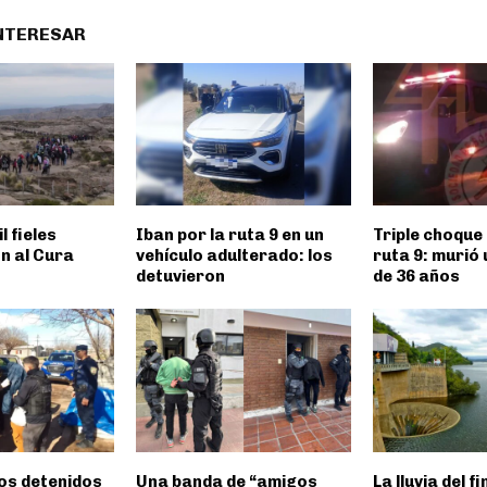
INTERESAR
l fieles
Iban por la ruta 9 en un
Triple choque 
n al Cura
vehículo adulterado: los
ruta 9: murió
detuvieron
de 36 años
os detenidos
Una banda de “amigos
La lluvia del f