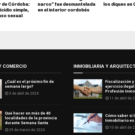
or de Córdoba:
narco” fue desmantelada
los diques en
cidio simple,
en el interior cordobés
uso sexual
Y COMERCIO
INMOBILIARIA Y ARQUITEC
¿Cuál es el próximo fin de
Fiscalización y
semana largo?
ejercicio ilegal
Profesión Inmob
3 de abril de 2024
11 de abril de 
Qué hacer en más de 40
Cómo saber si t
localidades de la provincia
Inmobiliario es
durante Semana Santa
10 de abril de 
29 de marzo de 2024