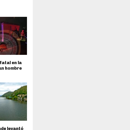
fatal en la
 un hombre
inde levantó