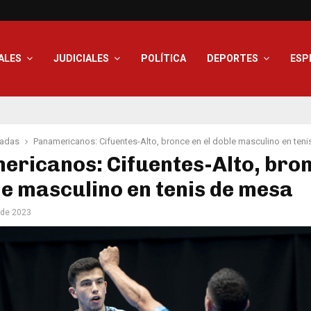
ALES
JUDICIALES
POLÍTICA
DEPORTES
ESP
adas
Panamericanos: Cifuentes-Alto, bronce en el doble masculino en ten
ricanos: Cifuentes-Alto, bro
le masculino en tenis de mesa
 de 2023