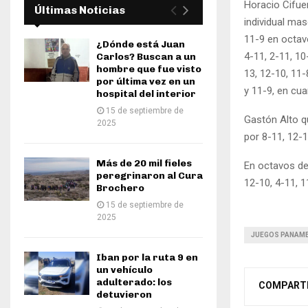
Horacio Cifue
Últimas Noticias
individual mas
11-9 en octavo
¿Dónde está Juan
4-11, 2-11, 1
Carlos? Buscan a un
hombre que fue visto
13, 12-10, 11
por última vez en un
y 11-9, en cua
hospital del interior
15 de septiembre de
Gastón Alto q
2025
por 8-11, 12-1
Más de 20 mil fieles
En octavos de
peregrinaron al Cura
12-10, 4-11, 1
Brochero
15 de septiembre de
2025
JUEGOS PANAM
Iban por la ruta 9 en
un vehículo
adulterado: los
COMPART
detuvieron