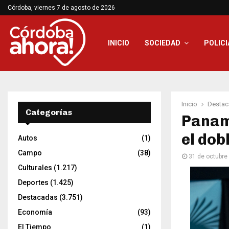
Córdoba, viernes 7 de agosto de 2026
INICIO
SOCIEDAD
POLICI
Inicio
Destac
Categorías
Paname
el dob
Autos
(1)
Campo
(38)
31 de octubre
Culturales
(1.217)
Deportes
(1.425)
Destacadas
(3.751)
Economía
(93)
El Tiempo
(1)