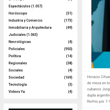
Espectáculos
(1.057)
Horóscopo
(51)
Industria y Comercio
(173)
Inmobiliaria y Arquitectura
(49)
Judiciales
(1.063)
Necrológicas
(4)
Policiales
(950)
Política
(14)
Regionales
(38)
Sociales
(4)
Horacio Cifue
Sociedad
(169)
de mesa en lo
Tecnología
(3)
cubanos Jorge
Videos Ya
(4)
dupla argenti
Riofrio por 7-