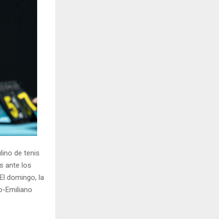
H
ino de tenis
s ante los
El domingo, la
o-Emiliano