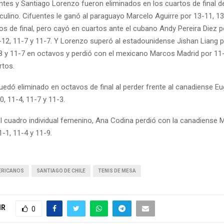
ntes y Santiago Lorenzo fueron eliminados en los cuartos de final d
culino. Cifuentes le ganó al paraguayo Marcelo Aguirre por 13-11, 13
s de final, pero cayó en cuartos ante el cubano Andy Pereira Diez p
0-12, 11-7 y 11-7. Y Lorenzo superó al estadounidense Jishan Liang p
-8 y 11-7 en octavos y perdió con el mexicano Marcos Madrid por 11-
rtos.
uedó eliminado en octavos de final al perder frente al canadiense 
0, 11-4, 11-7 y 11-3.
l cuadro individual femenino, Ana Codina perdió con la canadiense
1-1, 11-4 y 11-9.
ERICANOS
SANTIAGO DE CHILE
TENIS DE MESA
IR
0