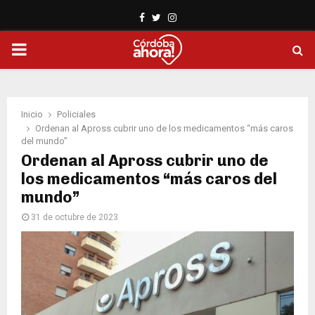
Facebook
Twitter
Instagram
PRIMARY
MENU
Inicio
Policiales
Ordenan al Apross cubrir uno de los medicamentos “más caros
del mundo”
Ordenan al Apross cubrir uno de
los medicamentos “más caros del
mundo”
31 de octubre de 2023