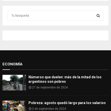
S
e
a
S
r
c
E
h
f
A
o
r
R
:
ECONOMÍA
C
H
Números que duelen: más de la mitad de los
argentinos son pobres
27 de septiembre de 2024
Pobreza: agosto quedó largo para los salarios
3 de septiembre de 2024