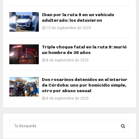
Iban por la ruta 9 en un vehículo
adulterado: los detuvieron
10 de septiembre de 2025
Triple choque fatal en la ruta 9: murió
un hombre de 36 años
8 de septiembre de 2025
Dos rosarinos detenidos en el interior
de Córdoba: uno por homicidio simple,
otro por abuso sexual
8 de septiembre de 2025
S
e
a
S