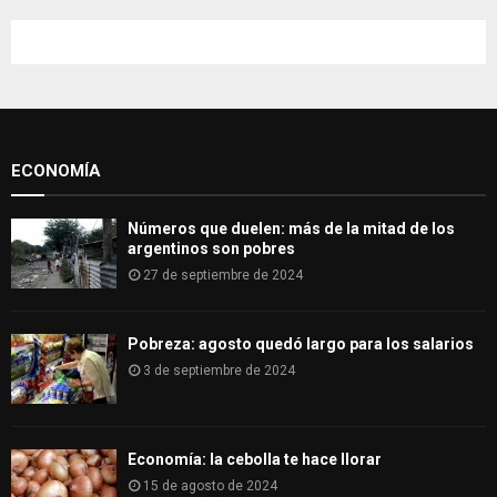
r
c
E
h
f
A
o
r
R
:
ECONOMÍA
C
H
Números que duelen: más de la mitad de los
argentinos son pobres
27 de septiembre de 2024
Pobreza: agosto quedó largo para los salarios
3 de septiembre de 2024
Economía: la cebolla te hace llorar
15 de agosto de 2024