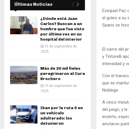
Últimas Noticias
Ezequiel Paz 
el goleo a su
¿Dónde está Juan
Carlos? Buscan a un
Spano se hizo
hombre que fue visto
por última vez en un
hospital del interior
15 de septiembre de
El cierre del
2025
y Tintorelli a
intensidad y 
Más de 20 mil fieles
peregrinaron al Cura
Con el transcu
Brochero
que se mantuv
15 de septiembre de
Noblega.
2025
A cinco minut
Iban por la ruta 9 en
del juego, y l
un vehículo
incierto, espe
adulterado: los
detuvieron
anotaron punto