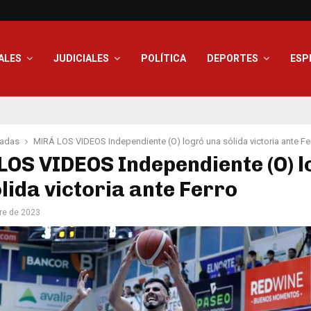
ALES
JUDICIALES
POLÍTICA
DEPORTES
ESP
adas
MIRÁ LOS VIDEOS Independiente (O) logró una sólida victoria ante Fe
OS VIDEOS Independiente (O) l
lida victoria ante Ferro
re de 2023