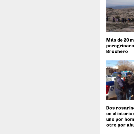
Más de 20 mi
peregrinaro
Brochero
Dos rosarin
en el interi
uno por homi
otro por ab