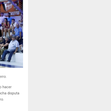
H
erro.
do hacer
ucha disputa
ro.