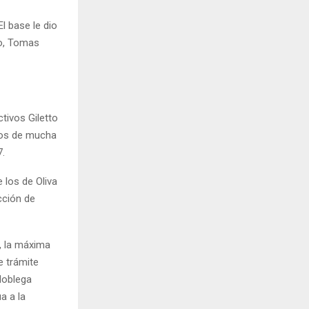
l base le dio
ro, Tomas
tivos Giletto
utos de mucha
7.
 los de Oliva
cción de
, la máxima
e trámite
 Noblega
a a la