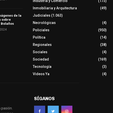
Industria y Comercio
(173)
Inmobiliaria y Arquitectura
(49)
Judiciales
(1.063)
mágenes de la
a sobre
Necrológicas
(4)
 Bolaños
 2024
Policiales
(950)
Política
(14)
Regionales
(38)
Sociales
(4)
Sociedad
(169)
Tecnología
(3)
Videos Ya
(4)
SÍGANOS
 pasión.