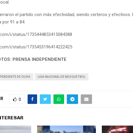
ocal.
erraron el partido con más efectividad, siendo certeros y efectivos. 
 por 91 a 84.
er.com/i/status/1735444853415084388
er.com/i/status/1735453196414222425
OTOS: PRENSA INDEPENDIENTE
PENDIENTE DE OLIVA
LIGA NACIONAL DE BÁSQUETBOL
IR
0
INTERESAR