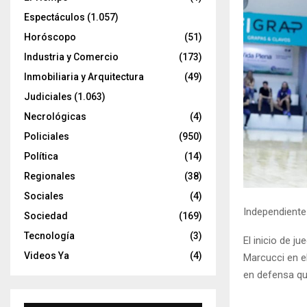
Espectáculos
(1.057)
Horóscopo
(51)
Industria y Comercio
(173)
Inmobiliaria y Arquitectura
(49)
Judiciales
(1.063)
Necrológicas
(4)
Policiales
(950)
Política
(14)
Regionales
(38)
Sociales
(4)
Independiente
Sociedad
(169)
Tecnología
(3)
El inicio de 
Videos Ya
(4)
Marcucci en e
en defensa qu