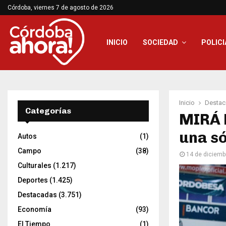
Córdoba, viernes 7 de agosto de 2026
INICIO
SOCIEDAD
POLICI
Inicio
Destac
Categorías
MIRÁ L
una só
Autos
(1)
Campo
(38)
14 de diciemb
Culturales
(1.217)
Deportes
(1.425)
Destacadas
(3.751)
Economía
(93)
El Tiempo
(1)