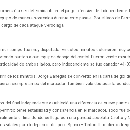
comenzó a ser determinante en el juego ofensivo de Independiente. E
 equipo de manera sostenida durante este pasaje. Por el lado de Fer
 cargo de cada ataque Verdolaga.
 primer tiempo fue muy disputado. En estos minutos estuvieron muy ac
portando puntos a sus equipos debajo del cristal. Fueron veinte min
verticalidad de ambos lados, pero Independiente se fue ganador 41-3
rrir de los minutos, Jorge Banegas se convertió en la carta de gol de
ieron siempre arriba del marcador. También, vale destacar la condu
os del final Independiente estableció una diferencia de nueve puntos
e permitió tener estabilidad y consistencia en el marcador. Todo fue d
cialmente el final donde se llegó con una paridad absoluta. Giletto y
s vitales para Independiente, pero Spano y Tintorelli no dieron tregu