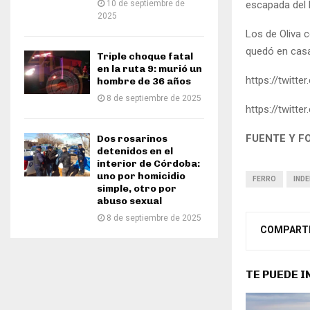
escapada del l
10 de septiembre de
2025
Los de Oliva c
quedó en casa
Triple choque fatal
en la ruta 9: murió un
https://twitt
hombre de 36 años
8 de septiembre de 2025
https://twitt
FUENTE Y F
Dos rosarinos
detenidos en el
interior de Córdoba:
uno por homicidio
FERRO
INDE
simple, otro por
abuso sexual
8 de septiembre de 2025
COMPART
TE PUEDE 