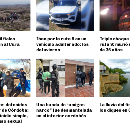
l fieles
Iban por la ruta 9 en un
Triple choque 
n al Cura
vehículo adulterado: los
ruta 9: murió
detuvieron
de 36 años
os detenidos
Una banda de “amigos
La lluvia del f
or de Córdoba:
narco” fue desmantelada
los diques en
cidio simple,
en el interior cordobés
uso sexual