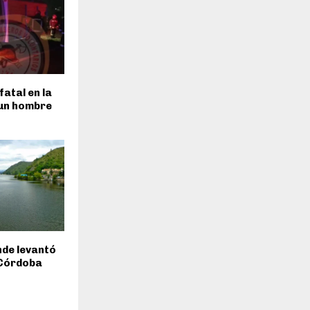
fatal en la
 un hombre
inde levantó
 Córdoba