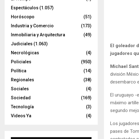
Espectáculos
(1.057)
Horóscopo
(51)
Industria y Comercio
(173)
Inmobiliaria y Arquitectura
(49)
Judiciales
(1.063)
El goleador d
Necrológicas
(4)
jugadores qu
Policiales
(950)
Michael Sant
Política
(14)
división Méxi
Regionales
(38)
desembarco en
Sociales
(4)
El uruguayo -e
Sociedad
(169)
máximo artille
Tecnología
(3)
segundo mejor
Videos Ya
(4)
Los jugadores
pases de Tomá
contratados po