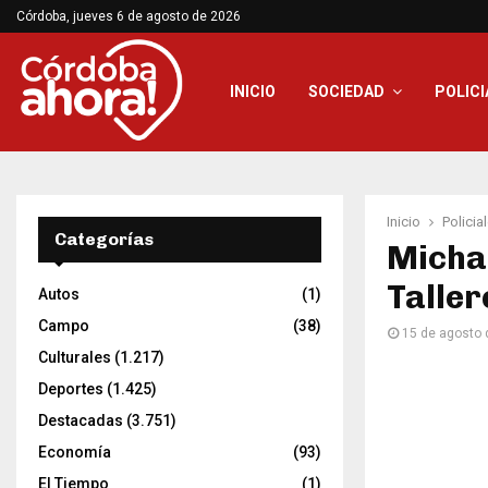
Córdoba, jueves 6 de agosto de 2026
INICIO
SOCIEDAD
POLICI
Inicio
Policia
Categorías
Michae
Taller
Autos
(1)
Campo
(38)
15 de agosto 
Culturales
(1.217)
Deportes
(1.425)
Destacadas
(3.751)
Economía
(93)
El Tiempo
(1)