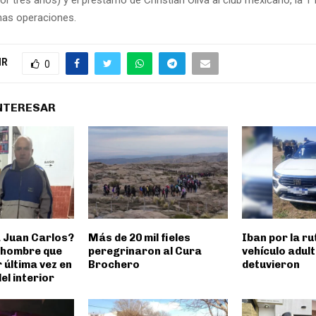
nas operaciones.
IR
0
INTERESAR
 Juan Carlos?
Más de 20 mil fieles
Iban por la ru
 hombre que
peregrinaron al Cura
vehículo adul
r última vez en
Brochero
detuvieron
el interior