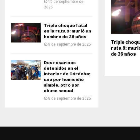
10 de septiembre de
2025
Triple choque fatal
en la ruta 9: murió un
hombre de 36 años
Triple choqu
8 de septiembre de 2025
ruta 9: mur
de 36 años
Dos rosarinos
detenidos en el
interior de Córdoba:
uno por homicidio
simple, otro por
abuso sexual
8 de septiembre de 2025