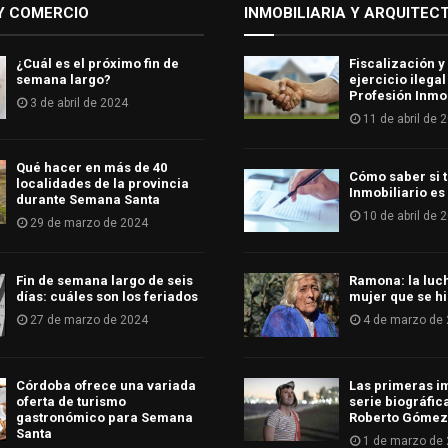
Y COMERCIO
INMOBILIARIA Y ARQUITEC
¿Cuál es el próximo fin de
Fiscalización y
semana largo?
ejercicio ilegal
Profesión Inmob
3 de abril de 2024
11 de abril de 
Qué hacer en más de 40
Cómo saber si t
localidades de la provincia
Inmobiliario es
durante Semana Santa
10 de abril de 
29 de marzo de 2024
Fin de semana largo de seis
Ramona: la luc
días: cuáles son los feriados
mujer que se hi
27 de marzo de 2024
4 de marzo de
Córdoba ofrece una variada
Las primeras i
oferta de turismo
serie biográfic
gastronómico para Semana
Roberto Gómez
Santa
1 de marzo de