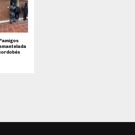
 “amigos
esmantelada
 cordobés