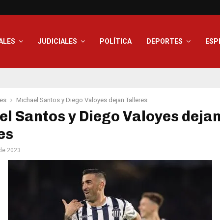
ALES
JUDICIALES
POLÍTICA
DEPORTES
ESP
les
Michael Santos y Diego Valoyes dejan Talleres
l Santos y Diego Valoyes deja
es
de 2023