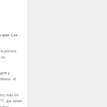
H
o ayer. Los
 la primera
n su
getti y
ombiano -el
ero, más los
T”, que serían
habría