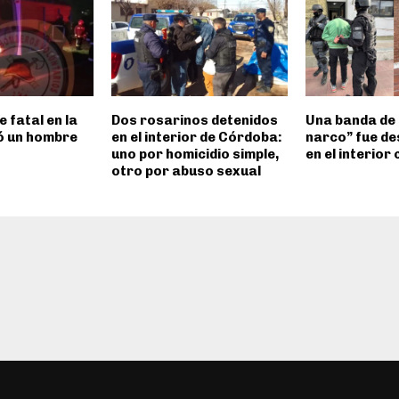
e fatal en la
Dos rosarinos detenidos
Una banda de
ió un hombre
en el interior de Córdoba:
narco” fue d
uno por homicidio simple,
en el interior
otro por abuso sexual