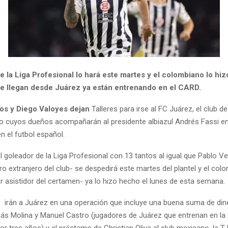
e la Liga Profesional lo hará este martes y el colombiano lo hiz
e llegan desde Juárez ya están entrenando en el CARD.
os y Diego Valoyes
dejan
Talleres para irse al FC Juárez, el club de
co cuyos dueños acompañarán al presidente albiazul Andrés Fassi e
 el futbol español.
l goleador de la Liga Profesional con 13 tantos al igual que Pablo Ve
ro extranjero del club- se despedirá este martes del plantel y el col
 asistidor del certamen- ya lo hizo hecho el lunes de esta semana.
 irán a Juárez en una operación que incluye una buena suma de din
s Molina y Manuel Castro (jugadores de Juárez que entrenan en la “
r tres años) y el préstamo de Christian Oliva al club mexicano, la T 