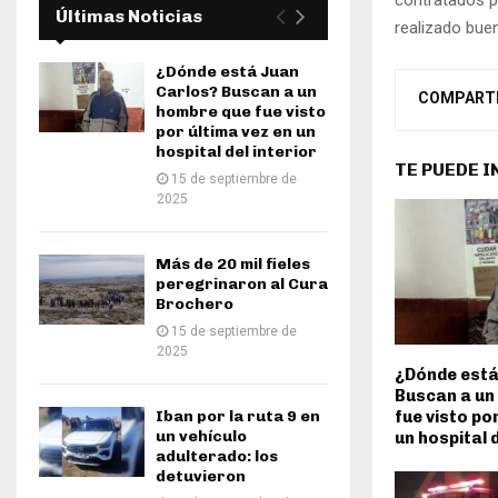
Últimas Noticias
realizado bue
¿Dónde está Juan
Carlos? Buscan a un
COMPART
hombre que fue visto
por última vez en un
hospital del interior
TE PUEDE 
15 de septiembre de
2025
Más de 20 mil fieles
peregrinaron al Cura
Brochero
15 de septiembre de
2025
¿Dónde está
Buscan a un
Iban por la ruta 9 en
fue visto po
un vehículo
un hospital d
adulterado: los
detuvieron