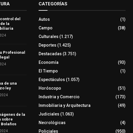
TURA
CATEGORÍAS
 control del
Autos
(1)
 de la
Campo
(38)
iliaria
2024
Culturales
(1.217)
Deportes
(1.425)
u Profesional
Destacadas
(3.751)
 legal
Economía
(93)
2024
El Tiempo
(1)
Espectáculos
(1.057)
ha de una
Horóscopo
(51)
zo ley
 2024
Industria y Comercio
(173)
Inmobiliaria y Arquitectura
(49)
Judiciales
(1.063)
mágenes de la
a sobre
Necrológicas
(4)
 Bolaños
 2024
Policiales
(950)