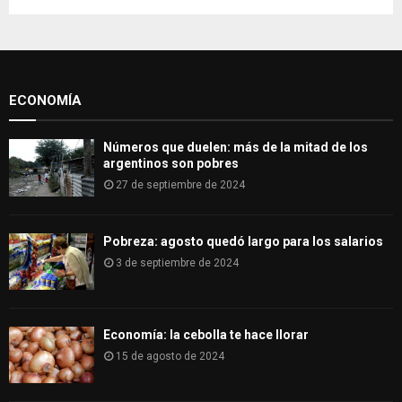
h
f
A
o
r
R
:
ECONOMÍA
C
H
Números que duelen: más de la mitad de los
argentinos son pobres
27 de septiembre de 2024
Pobreza: agosto quedó largo para los salarios
3 de septiembre de 2024
Economía: la cebolla te hace llorar
15 de agosto de 2024