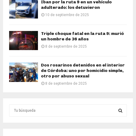
Iban por la ruta 9 en un vehículo
adulterado: los detuvieron
10 de septiembre de 2025
Triple choque fatal en la ruta 9: murió
un hombre de 36 años
8 de septiembre de 2025
Dos rosarinos detenidos en el interior
de Córdoba: uno por homicidio simple,
otro por abuso sexual
8 de septiembre de 2025
S
e
a
S
r
c
E