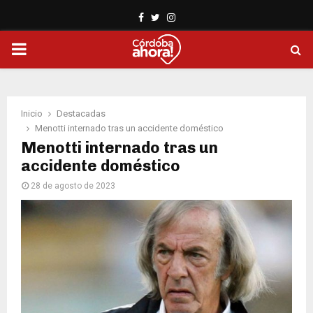
Facebook
Twitter
Instagram
PRIMARY
MENU
Inicio
Destacadas
Menotti internado tras un accidente doméstico
Menotti internado tras un
accidente doméstico
28 de agosto de 2023