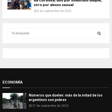
de Córdoba: uno por homicidio simple,
otro por abuso sexual
8 de septiembre de 2025
S
e
a
S
r
c
E
h
f
A
o
r
R
:
ECONOMÍA
C
H
Números que duelen: más de la mitad de los
argentinos son pobres
27 de septiembre de 2024